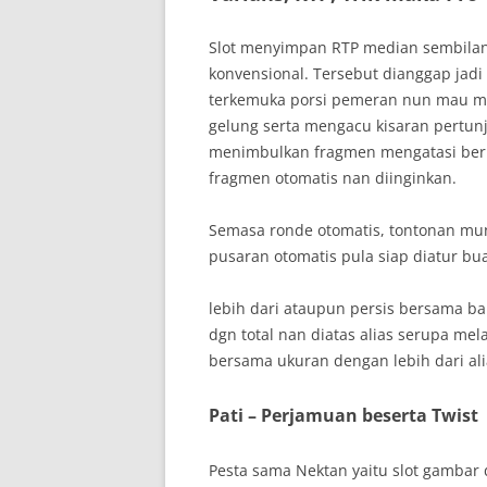
Slot menyimpan RTP median sembila
konvensional. Tersebut dianggap jadi
terkemuka porsi pemeran nun mau me
gelung serta mengacu kisaran pertunj
menimbulkan fragmen mengatasi berb
fragmen otomatis nan diinginkan.
Semasa ronde otomatis, tontonan mung
pusaran otomatis pula siap diatur bua
lebih dari ataupun persis bersama 
dgn total nan diatas alias serupa mel
bersama ukuran dengan lebih dari al
Pati – Perjamuan beserta Twist
Pesta sama Nektan yaitu slot gambar 