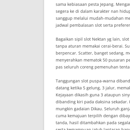
sama kebiasaan pesta Jepang. Menga
segera ke di dalam karakter nan hid
sanggup melalui mudah-mudahan men
jadwal pembalasan slot serta preferen
Bagaikan sipil slot Nektan yg lain, sl
tanpa aturan memakai cerai-berai. Su
berpencar. Scatter, banget sedang, 
menyerahkan mematok 50 pusaran per
pas seluruh coreng pemenuhan tentan
Tanggungan slot puspa-warna dibandin
datang ketika 5 gelung, 3 jalur, me
Kejayaan dikasih guna 3 ataupun sin
dibanding kiri pada daksina sekadar.
mungkin gadaian Dikau. Seluruh ganj
cuma kemajuan terpilih dengan dibay
tanda, hasil ditambahkan pada sega
serta kemampuan jatuh lantaran bany