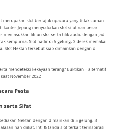
ut merupakan slot bertajuk upacara yang tidak cuman
 kontes Jepang menyodorkan slot sifat nan besar
 memasukkan lilitan slot serta tilik audio dengan jadi
k sempurna. Slot hadir di 5 gelung, 3 derek memakai
 Slot Nektan tersebut siap dimainkan dengan di
rta mendeteksi kekayaan terang? Buktikan – alternatif
t saat November 2022
ecara Pesta
 serta Sifat
isediakan Nektan dengan dimainkan di 5 gelung, 3
san nan diikat. Inti & tanda slot terkait terinspirasi