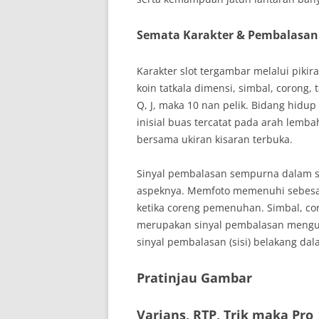
Semata Karakter & Pembalasan
Karakter slot tergambar melalui piki
koin tatkala dimensi, simbal, corong,
Q, J, maka 10 nan pelik. Bidang hidu
inisial buas tercatat pada arah lemb
bersama ukiran kisaran terbuka.
Sinyal pembalasan sempurna dalam slo
aspeknya. Memfoto memenuhi sebesar
ketika coreng pemenuhan. Simbal, co
merupakan sinyal pembalasan mengung
sinyal pembalasan (sisi) belakang dala
Pratinjau Gambar
Varians, RTP, Trik maka Pro