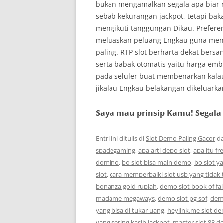
bukan mengamalkan segala apa biar
sebab kekurangan jackpot, tetapi bak
mengikuti tanggungan Dikau. Prefere
meluaskan peluang Engkau guna menyi
paling. RTP slot berharta dekat bersa
serta babak otomatis yaitu harga em
pada seluler buat membenarkan kala
jikalau Engkau belakangan dikeluarka
Saya mau prinsip Kamu! Segala
Entri ini ditulis di
Slot Demo Paling Gacor
da
spadegaming
,
apa arti depo slot
,
apa itu fr
domino
,
bo slot bisa main demo
,
bo slot y
slot
,
cara memperbaiki slot usb yang tidak 
bonanza gold rupiah
,
demo slot book of fal
madame megaways
,
demo slot pg sof
,
demo
yang bisa di tukar uang
,
heylink.me slot d
yang sering kasih jackpot
,
master slot 88 