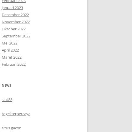
Februari 2023
Januari 2023
Desember 2022
November 2022
Oktober 2022
September 2022
Mei 2022
April 2022
Maret 2022
Februari 2022
NEWS
slot88
togel terpercaya
situs gacor