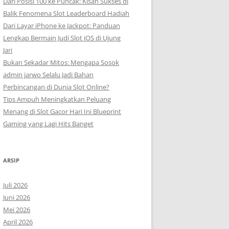
Dari Posisi 100 ke Puncak: Kisah Sukses di
Balik Fenomena Slot Leaderboard Hadiah
Dari Layar iPhone ke Jackpot: Panduan
Lengkap Bermain Judi Slot iOS di Ujung
Jari
Bukan Sekadar Mitos: Mengapa Sosok
admin jarwo Selalu Jadi Bahan
Perbincangan di Dunia Slot Online?
Tips Ampuh Meningkatkan Peluang
Menang di Slot Gacor Hari Ini Blueprint
Gaming yang Lagi Hits Banget
ARSIP
Juli 2026
Juni 2026
Mei 2026
April 2026