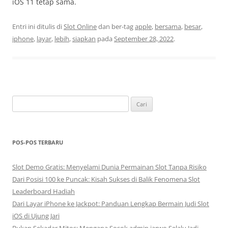
iOS 11 tetap sama.
Entri ini ditulis di
Slot Online
dan ber-tag
apple
,
bersama
,
besar
,
iphone
,
layar
,
lebih
,
siapkan
pada
September 28, 2022
.
Cari
untuk:
POS-POS TERBARU
Slot Demo Gratis: Menyelami Dunia Permainan Slot Tanpa Risiko
Dari Posisi 100 ke Puncak: Kisah Sukses di Balik Fenomena Slot
Leaderboard Hadiah
Dari Layar iPhone ke Jackpot: Panduan Lengkap Bermain Judi Slot
iOS di Ujung Jari
Bukan Sekadar Mitos: Mengapa Sosok admin jarwo Selalu Jadi