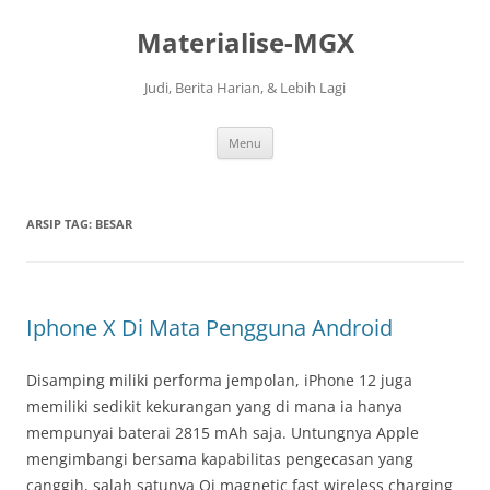
Langsung
ke
Materialise-MGX
isi
Judi, Berita Harian, & Lebih Lagi
Menu
ARSIP TAG:
BESAR
Iphone X Di Mata Pengguna Android
Disamping miliki performa jempolan, iPhone 12 juga
memiliki sedikit kekurangan yang di mana ia hanya
mempunyai baterai 2815 mAh saja. Untungnya Apple
mengimbangi bersama kapabilitas pengecasan yang
canggih, salah satunya Qi magnetic fast wireless charging