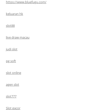
https://www.bluefugu.com/
keluaran hk
slot88
live draw macau
judi slot
pg soft
slot online
agen slot
slot777
Slot gacor