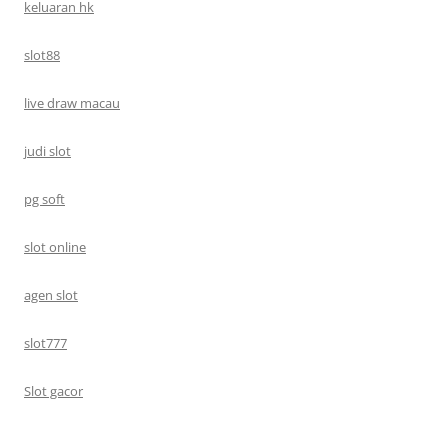
keluaran hk
slot88
live draw macau
judi slot
pg soft
slot online
agen slot
slot777
Slot gacor