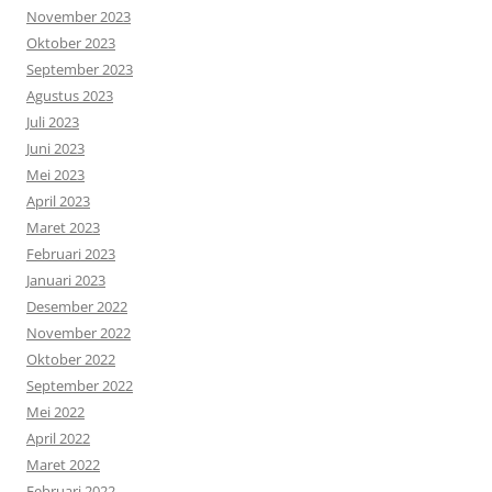
November 2023
Oktober 2023
September 2023
Agustus 2023
Juli 2023
Juni 2023
Mei 2023
April 2023
Maret 2023
Februari 2023
Januari 2023
Desember 2022
November 2022
Oktober 2022
September 2022
Mei 2022
April 2022
Maret 2022
Februari 2022