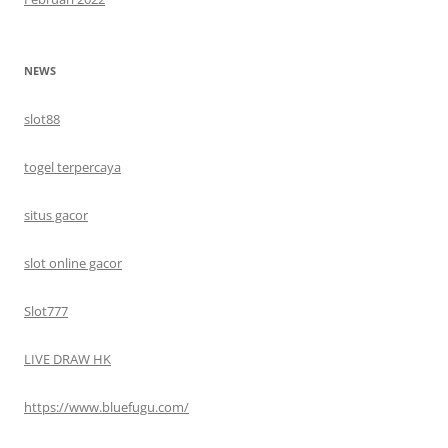
NEWS
slot88
togel terpercaya
situs gacor
slot online gacor
Slot777
LIVE DRAW HK
https://www.bluefugu.com/