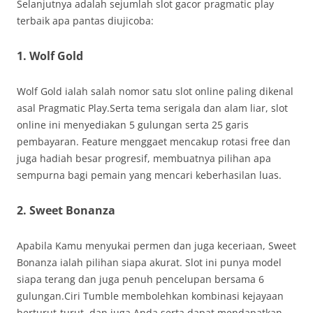
Selanjutnya adalah sejumlah slot gacor pragmatic play
terbaik apa pantas diujicoba:
1. Wolf Gold
Wolf Gold ialah salah nomor satu slot online paling dikenal
asal Pragmatic Play.Serta tema serigala dan alam liar, slot
online ini menyediakan 5 gulungan serta 25 garis
pembayaran. Feature menggaet mencakup rotasi free dan
juga hadiah besar progresif, membuatnya pilihan apa
sempurna bagi pemain yang mencari keberhasilan luas.
2. Sweet Bonanza
Apabila Kamu menyukai permen dan juga keceriaan, Sweet
Bonanza ialah pilihan siapa akurat. Slot ini punya model
siapa terang dan juga penuh pencelupan bersama 6
gulungan.Ciri Tumble membolehkan kombinasi kejayaan
berturut-turut, dan juga Anda serta dapat mendapatkan