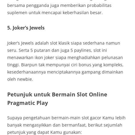
bersama pengganda juga memberikan probabilitas
suplemen untuk mencapai keberhasilan besar.
5. Joker’s Jewels
Joker’s Jewels adalah slot klasik siapa sederhana namun
seru. Serta 5 putaran dan juga 5 paylines, slot ini
menawarkan ikon joker siapa menghadiahkan pelunasan
tinggi. Biarpun tak mempunyai ciri bonus yang kompleks,
kesederhanaannya menciptakannya gampang dimainkan
oleh newbie.
Petunjuk untuk Bermain Slot Online
Pragmatic Play
Supaya pengetahuan bermain-main slot gacor Kamu lebih
banyak mengasyikkan dan bermanfaat, berikut sejumlah
petunjuk yang dapat Kamu gunakan: