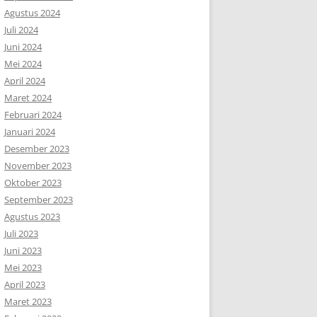
Agustus 2024
Juli 2024
Juni 2024
Mei 2024
April 2024
Maret 2024
Februari 2024
Januari 2024
Desember 2023
November 2023
Oktober 2023
September 2023
Agustus 2023
Juli 2023
Juni 2023
Mei 2023
April 2023
Maret 2023