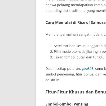
bahwa peluang mendapatkan kombina
dibanding slot tradisional yang memili
Cara Memulai di Rise of Samur
Memulai permainan sangat mudah. L
Setel taruhan sesuai anggaran d
Pilih mode otomatis jika ingin 
Tekan tombol putar dan tunggu 
Dalam setiap putaran,
gbo303
kamu b
simbol pemenang, fitur bonus, dan 
adiktif ini.
Fitur-Fitur Khusus dan Bon
Simbol-Simbol Penting