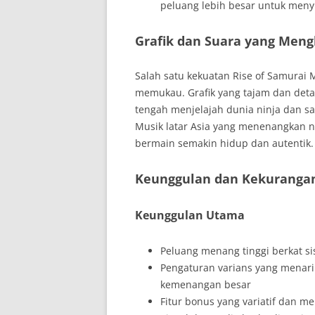
peluang lebih besar untuk men
Grafik dan Suara yang Men
Salah satu kekuatan Rise of Samurai 
memukau. Grafik yang tajam dan deta
tengah menjelajah dunia ninja dan s
Musik latar Asia yang menenangka
bermain semakin hidup dan autentik.
Keunggulan dan Kekurangan
Keunggulan Utama
Peluang menang tinggi berkat s
Pengaturan varians yang menari
kemenangan besar
Fitur bonus yang variatif dan 