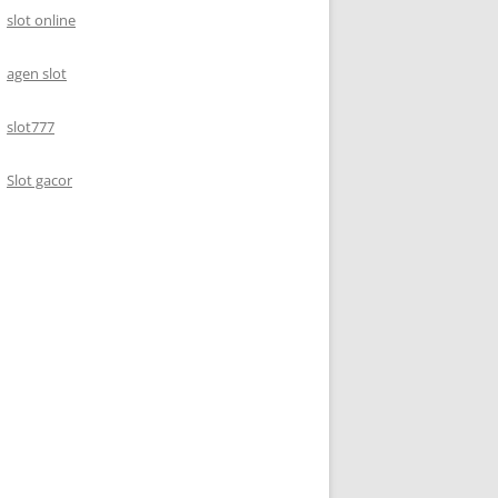
slot online
agen slot
slot777
Slot gacor