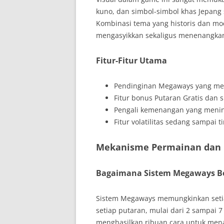
kuno, dan simbol-simbol khas Jepang 
Kombinasi tema yang historis dan mo
mengasyikkan sekaligus menenangka
Fitur-Fitur Utama
Pendinginan Megaways yang me
Fitur bonus Putaran Gratis dan 
Pengali kemenangan yang mening
Fitur volatilitas sedang sampai t
Mekanisme Permainan dan 
Bagaimana Sistem Megaways Be
Sistem Megaways memungkinkan setia
setiap putaran, mulai dari 2 sampai 
menghasilkan ribuan cara untuk menan