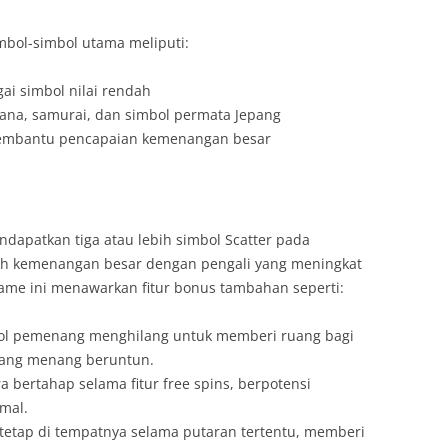
mbol-simbol utama meliputi:
agai simbol nilai rendah
atana, samurai, dan simbol permata Jepang
membantu pencapaian kemenangan besar
ndapatkan tiga atau lebih simbol Scatter pada
ih kemenangan besar dengan pengali yang meningkat
u, game ini menawarkan fitur bonus tambahan seperti:
bol pemenang menghilang untuk memberi ruang bagi
uang menang beruntun.
a bertahap selama fitur free spins, berpotensi
mal.
 tetap di tempatnya selama putaran tertentu, memberi