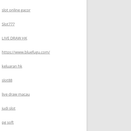
slot online gacor
Slot777
LIVE DRAW HK
https://www.bluefugu.com/
keluaran hk
slot88
live draw macau
judi slot
pg soft