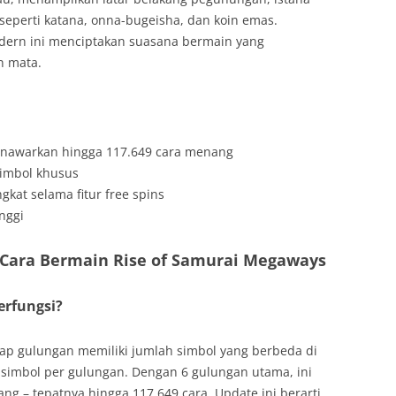
seperti katana, onna-bugeisha, dan koin emas.
dern ini menciptakan suasana bermain yang
n mata.
nawarkan hingga 117.649 cara menang
simbol khusus
kat selama fitur free spins
inggi
Cara Bermain Rise of Samurai Megaways
rfungsi?
p gulungan memiliki jumlah simbol yang berbeda di
7 simbol per gulungan. Dengan 6 gulungan utama, ini
g – tepatnya hingga 117.649 cara. Update ini berarti