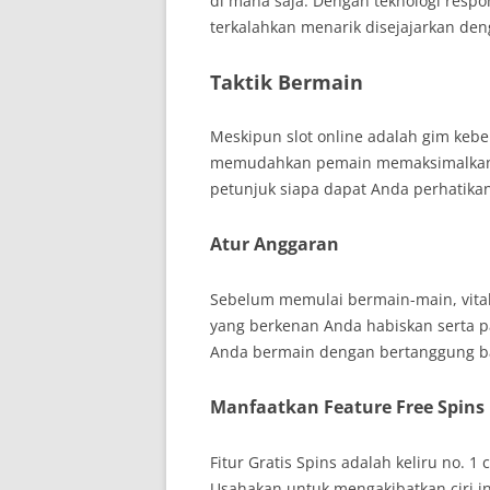
di mana saja. Dengan teknologi respo
terkalahkan menarik disejajarkan den
Taktik Bermain
Meskipun slot online adalah gim ke
memudahkan pemain memaksimalkan p
petunjuk siapa dapat Anda perhatika
Atur Anggaran
Sebelum memulai bermain-main, vita
yang berkenan Anda habiskan serta 
Anda bermain dengan bertanggung bal
Manfaatkan Feature Free Spins
Fitur Gratis Spins adalah keliru no. 1
Usahakan untuk mengakibatkan ciri in