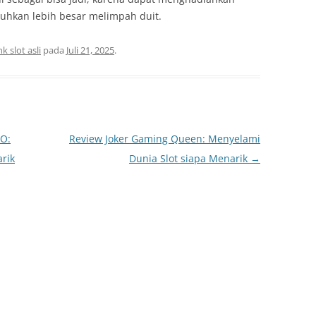
ruhkan lebih besar melimpah duit.
nk slot asli
pada
Juli 21, 2025
.
GO:
Review Joker Gaming Queen: Menyelami
rik
Dunia Slot siapa Menarik
→