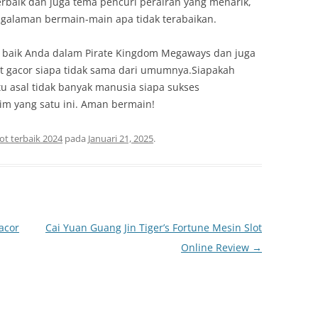
terbaik dan juga tema pencuri perairan yang menarik,
alaman bermain-main apa tidak terabaikan.
ib baik Anda dalam Pirate Kingdom Megaways dan juga
ot gacor siapa tidak sama dari umumnya.Siapakah
 asal tidak banyak manusia siapa sukses
m yang satu ini. Aman bermain!
lot terbaik 2024
pada
Januari 21, 2025
.
acor
Cai Yuan Guang Jin Tiger’s Fortune Mesin Slot
Online Review
→