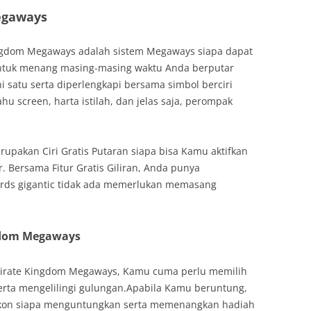
egaways
 Kingdom Megaways adalah sistem Megaways siapa dapat
untuk menang masing-masing waktu Anda berputar
i satu serta diperlengkapi bersama simbol berciri
u screen, harta istilah, dan jelas saja, perompak
erupakan Ciri Gratis Putaran siapa bisa Kamu aktifkan
Bersama Fitur Gratis Giliran, Anda punya
ds gigantic tidak ada memerlukan memasang
gdom Megaways
Pirate Kingdom Megaways, Kamu cuma perlu memilih
rta mengelilingi gulungan.Apabila Kamu beruntung,
kon siapa menguntungkan serta memenangkan hadiah