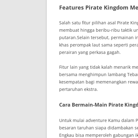
Features Pirate Kingdom M
Salah satu fitur pilihan asal Pirate
membuat hingga beribu-ribu taktik 
putaran.Selain tersebut, permainan in
khas perompak laut sama seperti perah
perairan yang perkasa gagah.
Fitur lain yang tidak kalah menarik m
bersama menghimpun lambang Tebar. 
kesempatan bagi memenangkan rewar
pertaruhan ekstra.
Cara Bermain-Main Pirate Kin
Untuk mulai adventure Kamu dalam 
besaran taruhan siapa didambakan se
Engkau bisa memperoleh gabungan i