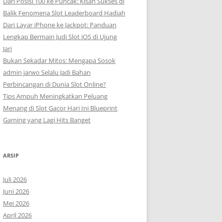
Dari Posisi 100 ke Puncak: Kisah Sukses di
Balik Fenomena Slot Leaderboard Hadiah
Dari Layar iPhone ke Jackpot: Panduan
Lengkap Bermain Judi Slot iOS di Ujung
Jari
Bukan Sekadar Mitos: Mengapa Sosok
admin jarwo Selalu Jadi Bahan
Perbincangan di Dunia Slot Online?
Tips Ampuh Meningkatkan Peluang
Menang di Slot Gacor Hari Ini Blueprint
Gaming yang Lagi Hits Banget
ARSIP
Juli 2026
Juni 2026
Mei 2026
April 2026