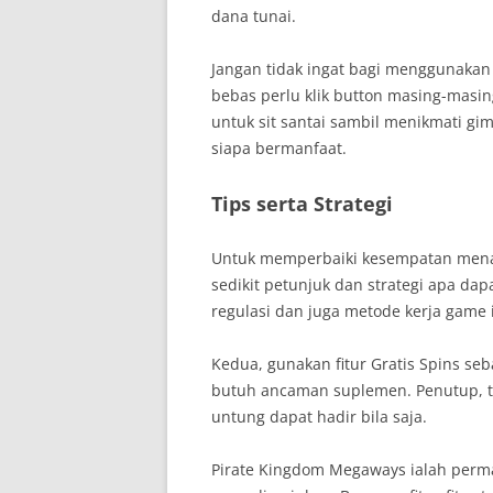
dana tunai.
Jangan tidak ingat bagi menggunakan c
bebas perlu klik button masing-masi
untuk sit santai sambil menikmati g
siapa bermanfaat.
Tips serta Strategi
Untuk memperbaiki kesempatan mena
sedikit petunjuk dan strategi apa d
regulasi dan juga metode kerja game 
Kedua, gunakan fitur Gratis Spins se
butuh ancaman suplemen. Penutup, te
untung dapat hadir bila saja.
Pirate Kingdom Megaways ialah perma