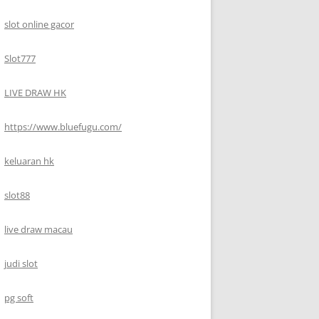
slot online gacor
Slot777
LIVE DRAW HK
https://www.bluefugu.com/
keluaran hk
slot88
live draw macau
judi slot
pg soft