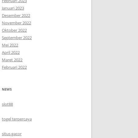
Februari 2023
Januari 2023
Desember 2022
November 2022
Oktober 2022
September 2022
Mei 2022
April 2022
Maret 2022
Februari 2022
NEWS
slot88
togel terpercaya
situs gacor