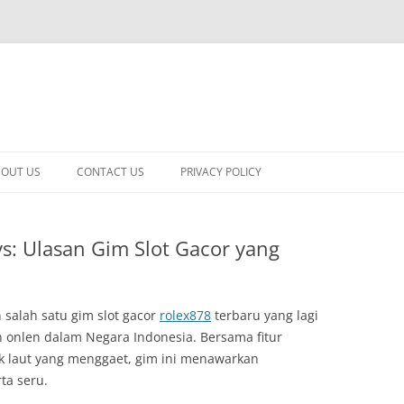
OUT US
CONTACT US
PRIVACY POLICY
: Ulasan Gim Slot Gacor yang
salah satu gim slot gacor
rolex878
terbaru yang lagi
n onlen dalam Negara Indonesia. Bersama fitur
k laut yang menggaet, gim ini menawarkan
ta seru.