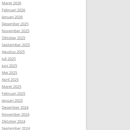
Maret 2026
Februari 2026
Januari 2026
Desember 2025
November 2025
Oktober 2025
September 2025
Agustus 2025
Juli 2025
Juni 2025
Mei 2025
April 2025
Maret 2025
Februari 2025
Januari 2025
Desember 2024
November 2024
Oktober 2024
September 2024