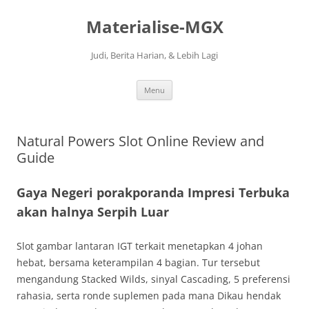
Langsung
ke
Materialise-MGX
isi
Judi, Berita Harian, & Lebih Lagi
Menu
Natural Powers Slot Online Review and
Guide
Gaya Negeri porakporanda Impresi Terbuka
akan halnya Serpih Luar
Slot gambar lantaran IGT terkait menetapkan 4 johan
hebat, bersama keterampilan 4 bagian. Tur tersebut
mengandung Stacked Wilds, sinyal Cascading, 5 preferensi
rahasia, serta ronde suplemen pada mana Dikau hendak