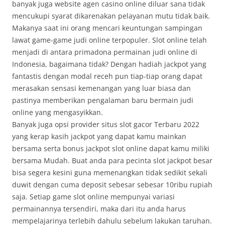
banyak juga website agen casino online diluar sana tidak
mencukupi syarat dikarenakan pelayanan mutu tidak baik.
Makanya saat ini orang mencari keuntungan sampingan
lawat game-game judi online terpopuler. Slot online telah
menjadi di antara primadona permainan judi online di
Indonesia, bagaimana tidak? Dengan hadiah jackpot yang
fantastis dengan modal receh pun tiap-tiap orang dapat
merasakan sensasi kemenangan yang luar biasa dan
pastinya memberikan pengalaman baru bermain judi
online yang mengasyikkan.
Banyak juga opsi provider situs slot gacor Terbaru 2022
yang kerap kasih jackpot yang dapat kamu mainkan
bersama serta bonus jackpot slot online dapat kamu miliki
bersama Mudah. Buat anda para pecinta slot jackpot besar
bisa segera kesini guna memenangkan tidak sedikit sekali
duwit dengan cuma deposit sebesar sebesar 10ribu rupiah
saja. Setiap game slot online mempunyai variasi
permainannya tersendiri, maka dari itu anda harus
mempelajarinya terlebih dahulu sebelum lakukan taruhan.