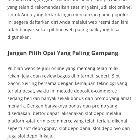
yang telah direkomendasikan saat ini yakni judi slot online.
Untuk Anda yang tertarik ingin memainkan game populer
ini segera daftarkan diri Anda melalui web resmi dan kini
udah banyak sekali pilihan web paling baik yang bisa
digunakan.
Jangan Pilih Opsi Yang Paling Gampang
Pilihlah website judi online yang memang telah miliki
rekam jejak dan review bagus di internet, seperti Slot
Gacor. Seiring bersama dengan kemajuan teknologi yang
terlalu pesat, waktu ini metode deposit e-commerce
sedang berikan banyak sekali bonus dan promo yang amat
menarik. Dengan banyaknya bonus dan promo yang
disediakan, bettor dapat laksanakan slot depo melalui
platform-platform e-commerce yang telah terlalu dikenal
seperti slot depo gopay, slot depo dana, slot depo ovo dan
juga slot depo linkaja.