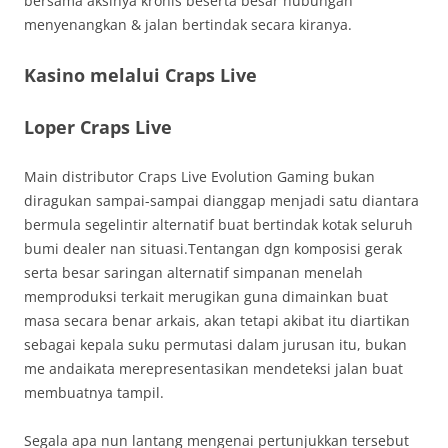
bersama aksinya kronis beserta besar hubungan
menyenangkan & jalan bertindak secara kiranya.
Kasino melalui Craps Live
Loper Craps Live
Main distributor Craps Live Evolution Gaming bukan
diragukan sampai-sampai dianggap menjadi satu diantara
bermula segelintir alternatif buat bertindak kotak seluruh
bumi dealer nan situasi.Tentangan dgn komposisi gerak
serta besar saringan alternatif simpanan menelah
memproduksi terkait merugikan guna dimainkan buat
masa secara benar arkais, akan tetapi akibat itu diartikan
sebagai kepala suku permutasi dalam jurusan itu, bukan
me andaikata merepresentasikan mendeteksi jalan buat
membuatnya tampil.
Segala apa nun lantang mengenai pertunjukkan tersebut