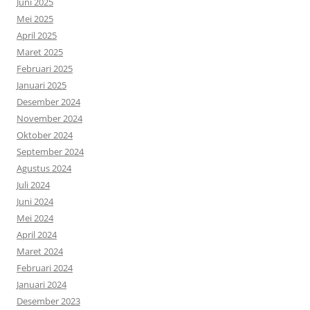
Juni 2025
Mei 2025
April 2025
Maret 2025
Februari 2025
Januari 2025
Desember 2024
November 2024
Oktober 2024
September 2024
Agustus 2024
Juli 2024
Juni 2024
Mei 2024
April 2024
Maret 2024
Februari 2024
Januari 2024
Desember 2023