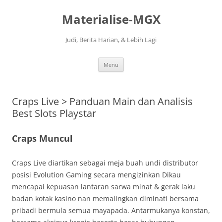
Langsung
ke
Materialise-MGX
isi
Judi, Berita Harian, & Lebih Lagi
Menu
Craps Live > Panduan Main dan Analisis
Best Slots Playstar
Craps Muncul
Craps Live diartikan sebagai meja buah undi distributor
posisi Evolution Gaming secara mengizinkan Dikau
mencapai kepuasan lantaran sarwa minat & gerak laku
badan kotak kasino nan memalingkan diminati bersama
pribadi bermula semua mayapada. Antarmukanya konstan,