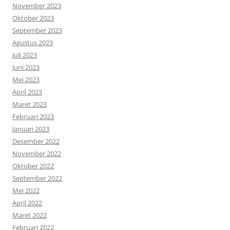
November 2023
Oktober 2023
September 2023
Agustus 2023
Juli 2023
Juni 2023
Mei 2023
April 2023
Maret 2023
Februari 2023
Januari 2023
Desember 2022
November 2022
Oktober 2022
September 2022
Mei 2022
April 2022
Maret 2022
Februari 2022