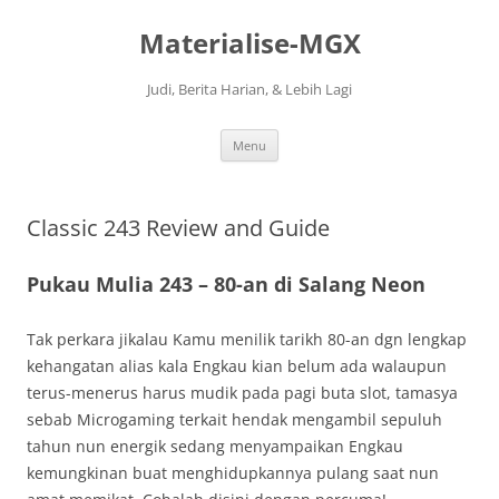
Langsung
ke
Materialise-MGX
isi
Judi, Berita Harian, & Lebih Lagi
Menu
Classic 243 Review and Guide
Pukau Mulia 243 – 80-an di Salang Neon
Tak perkara jikalau Kamu menilik tarikh 80-an dgn lengkap
kehangatan alias kala Engkau kian belum ada walaupun
terus-menerus harus mudik pada pagi buta slot, tamasya
sebab Microgaming terkait hendak mengambil sepuluh
tahun nun energik sedang menyampaikan Engkau
kemungkinan buat menghidupkannya pulang saat nun