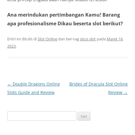
Ana merindukan pertimbangan Kamu! Barang
apa profesionalisme Dikau beserta slot berikut?
Entri ini ditulis di
Slot Online
dan ber-tag
situs slot
pada
Maret 16,
2023
.
Navigasi
←
Double Dragons Online
Brides of Dracula Slot Online
Tulisan
Slots Guide and Review
Review
→
Cari
untuk: