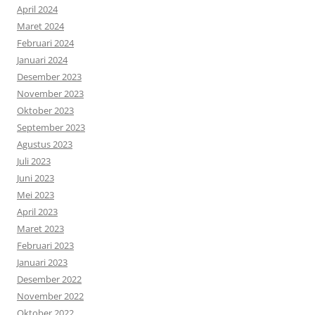
April 2024
Maret 2024
Februari 2024
Januari 2024
Desember 2023
November 2023
Oktober 2023
September 2023
Agustus 2023
Juli 2023
Juni 2023
Mei 2023
April 2023
Maret 2023
Februari 2023
Januari 2023
Desember 2022
November 2022
Oktober 2022