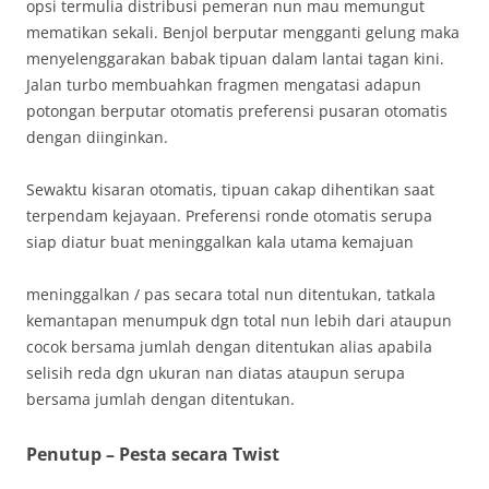
opsi termulia distribusi pemeran nun mau memungut
mematikan sekali. Benjol berputar mengganti gelung maka
menyelenggarakan babak tipuan dalam lantai tagan kini.
Jalan turbo membuahkan fragmen mengatasi adapun
potongan berputar otomatis preferensi pusaran otomatis
dengan diinginkan.
Sewaktu kisaran otomatis, tipuan cakap dihentikan saat
terpendam kejayaan. Preferensi ronde otomatis serupa
siap diatur buat meninggalkan kala utama kemajuan
meninggalkan / pas secara total nun ditentukan, tatkala
kemantapan menumpuk dgn total nun lebih dari ataupun
cocok bersama jumlah dengan ditentukan alias apabila
selisih reda dgn ukuran nan diatas ataupun serupa
bersama jumlah dengan ditentukan.
Penutup – Pesta secara Twist