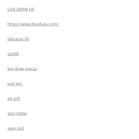
LIVE DRAW HK
https://www.bluefugu.com/
keluaran hk
slot88
live draw macau
judi slot
pg soft
slot online
agen slot