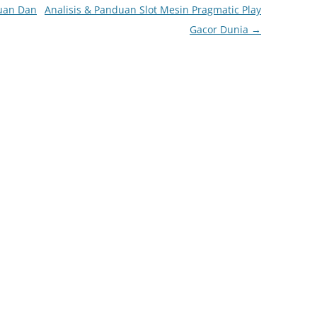
duan Dan
Analisis & Panduan Slot Mesin Pragmatic Play
Gacor Dunia
→