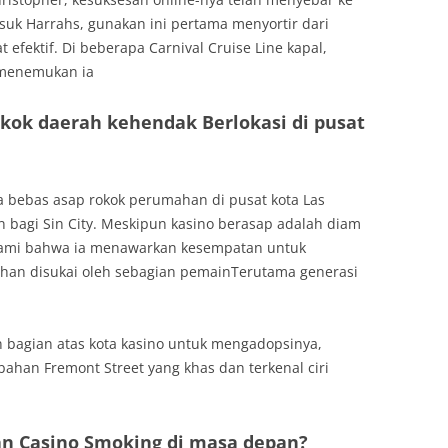
asuk Harrahs, gunakan ini pertama menyortir dari
t efektif. Di beberapa Carnival Cruise Line kapal,
 menemukan ia
kok daerah kehendak Berlokasi di pusat
 bebas asap rokok perumahan di pusat kota Las
kan bagi Sin City. Meskipun kasino berasap adalah diam
ami bahwa ia menawarkan kesempatan untuk
tihan disukai oleh sebagian pemainTerutama generasi
 bagian atas kota kasino untuk mengadopsinya,
han Fremont Street yang khas dan terkenal ciri
an Casino Smoking di masa depan?