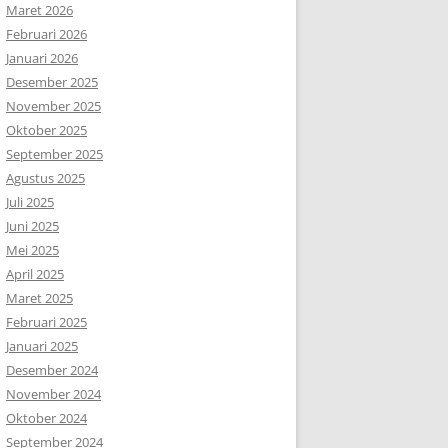
Maret 2026
Februari 2026
Januari 2026
Desember 2025
November 2025
Oktober 2025
September 2025
Agustus 2025
Juli 2025
Juni 2025
Mei 2025
April 2025
Maret 2025
Februari 2025
Januari 2025
Desember 2024
November 2024
Oktober 2024
September 2024