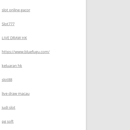
slot online gacor
Slot777
LIVE DRAW HK
https://www.bluefugu.com/
keluaran hk
slot88
live draw macau
judi slot
pg soft