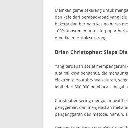
Mainkan game sekarang untuk mengait
dan kafe dari berabad-abad yang lalu
bekerja dan bermain kasino harus menj
100% konsumen untuk terpapar berb
Amerika merokok sekarang.
Brian Christopher: Siapa Dia
Yang terdepan sosial mempengaruhi d
juta miliknya penganut, dia mengungg
elektronik. Youtube-nya saluran, yan
lebih dari 500.000 pembaca sebagai h
Christopher sering menguji inovatif 
penggemar, dan menjelaskan mekanis
penganggaran dan metode, namun, ad
Dengan Popn Pays More oleh Brian Ch