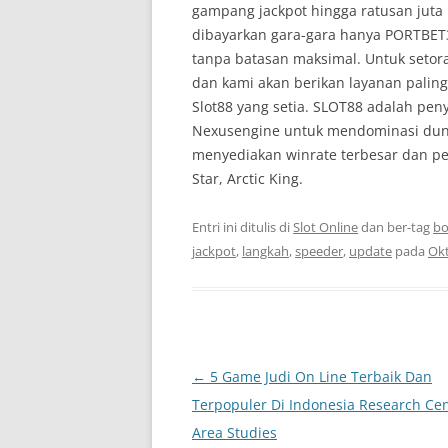
gampang jackpot hingga ratusan juta 
dibayarkan gara-gara hanya PORTBET
tanpa batasan maksimal. Untuk setor
dan kami akan berikan layanan paling
Slot88 yang setia. SLOT88 adalah pe
Nexusengine untuk mendominasi duni
menyediakan winrate terbesar dan pe
Star, Arctic King.
Entri ini ditulis di
Slot Online
dan ber-tag
bo
jackpot
,
langkah
,
speeder
,
update
pada
Okt
Navigasi
←
5 Game Judi On Line Terbaik Dan
Tulisan
Terpopuler Di Indonesia Research Cen
Area Studies