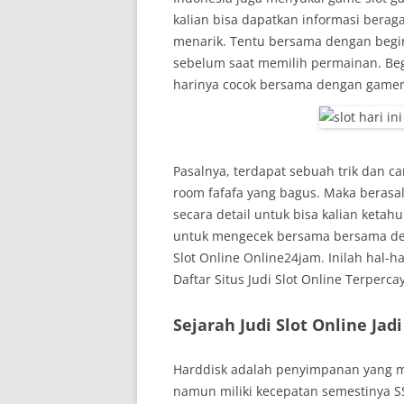
kalian bisa dapatkan informasi berag
menarik. Tentu bersama dengan begin
sebelum saat memilih permainan. Begit
harinya cocok bersama dengan game
Pasalnya, terdapat sebuah trik dan ca
room fafafa yang bagus. Maka berasal 
secara detail untuk bisa kalian keta
untuk mengecek bersama bersama d
Slot Online Online24jam. Inilah hal
Daftar Situs Judi Slot Online Terperca
Sejarah Judi Slot Online Jadi
Harddisk adalah penyimpanan yang mil
namun miliki kecepatan semestinya 