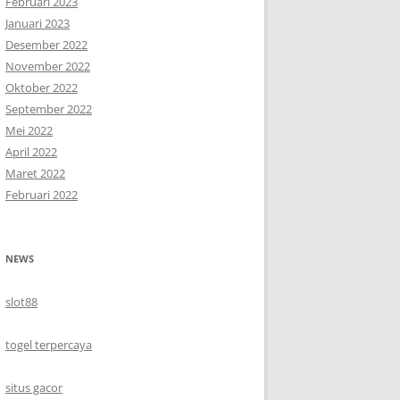
Februari 2023
Januari 2023
Desember 2022
November 2022
Oktober 2022
September 2022
Mei 2022
April 2022
Maret 2022
Februari 2022
NEWS
slot88
togel terpercaya
situs gacor