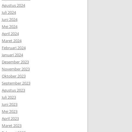
Agustus 2024
Juli 2024
Juni 2024
Mei 2024
April 2024
Maret 2024
Februari 2024
Januari 2024
Desember 2023
November 2023
Oktober 2023
September 2023
Agustus 2023
Juli 2023
Juni 2023
Mei 2023
April 2023
Maret 2023