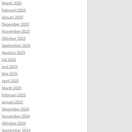
Maret 2026
Februari 2026
Januari 2026
Desember 2025
November 2025
Oktober 2025
September 2025
Agustus 2025
Juli 2025
Juni 2025
Mei 2025
April 2025
Maret 2025
Februari 2025
Januari 2025
Desember 2024
November 2024
Oktober 2024
September 2024