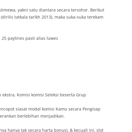
stimewa, yakni satu diantara secara tersohor. Berikut
dirilis tatkala tarikh 2013), maka suka-suka terekam
, 25 paylines pasti alias luwes
 ekstra, Komisi komisi Seleksi beserta Grup
encopot siasat modal komisi Kamu secara Pengisap
herankan berlebihan menjadikan.
 hanya tak secara harta bonus), & kecuali ini, slot