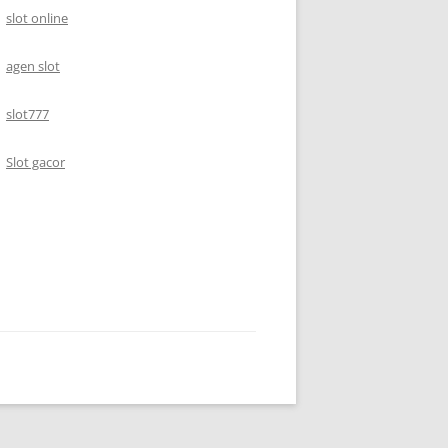
slot online
agen slot
slot777
Slot gacor