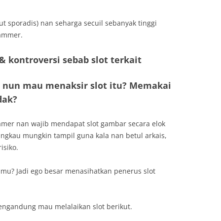
t sporadis) nan seharga secuil sebanyak tinggi
Hammer.
 & kontroversi sebab slot terkait
pa nun mau menaksir slot itu? Memakai
dak?
amer nan wajib mendapat slot gambar secara elok
ngkau mungkin tampil guna kala nan betul arkais,
isiko.
amu? Jadi ego besar menasihatkan penerus slot
ngandung mau melalaikan slot berikut.