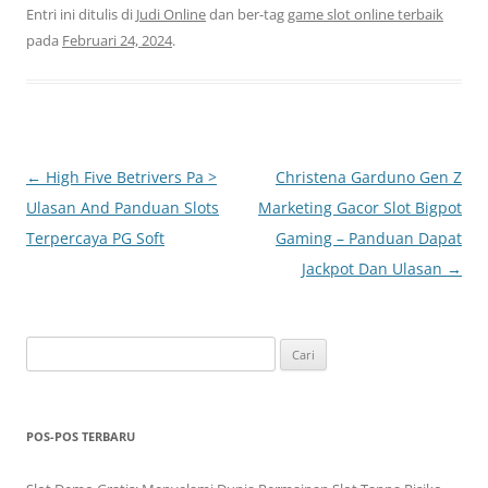
Entri ini ditulis di
Judi Online
dan ber-tag
game slot online terbaik
pada
Februari 24, 2024
.
Navigasi
←
High Five Betrivers Pa >
Christena Garduno Gen Z
Tulisan
Ulasan And Panduan Slots
Marketing Gacor Slot Bigpot
Terpercaya PG Soft
Gaming – Panduan Dapat
Jackpot Dan Ulasan
→
Cari
untuk:
POS-POS TERBARU