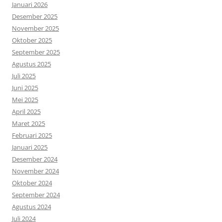
Januari 2026
Desember 2025
November 2025
Oktober 2025
September 2025
Agustus 2025
Juli 2025
Juni 2025
Mei 2025
April 2025
Maret 2025
Februari 2025
Januari 2025
Desember 2024
November 2024
Oktober 2024
September 2024
Agustus 2024
Juli 2024