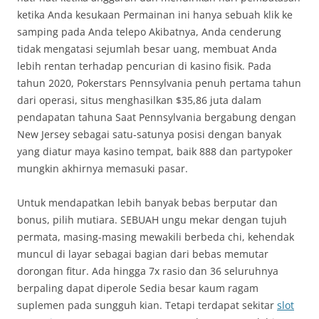
ketika Anda kesukaan Permainan ini hanya sebuah klik ke
samping pada Anda telepo Akibatnya, Anda cenderung
tidak mengatasi sejumlah besar uang, membuat Anda
lebih rentan terhadap pencurian di kasino fisik. Pada
tahun 2020, Pokerstars Pennsylvania penuh pertama tahun
dari operasi, situs menghasilkan $35,86 juta dalam
pendapatan tahuna Saat Pennsylvania bergabung dengan
New Jersey sebagai satu-satunya posisi dengan banyak
yang diatur maya kasino tempat, baik 888 dan partypoker
mungkin akhirnya memasuki pasar.
Untuk mendapatkan lebih banyak bebas berputar dan
bonus, pilih mutiara. SEBUAH ungu mekar dengan tujuh
permata, masing-masing mewakili berbeda chi, kehendak
muncul di layar sebagai bagian dari bebas memutar
dorongan fitur. Ada hingga 7x rasio dan 36 seluruhnya
berpaling dapat diperole Sedia besar kaum ragam
suplemen pada sungguh kian. Tetapi terdapat sekitar
slot